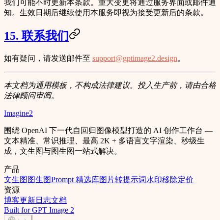
我们可能不时更新本条款。重大变更将通过服务界面或邮件通
知。生效日期后继续使用本服务即视为接受更新后的条款。
15. 联系我们
如有疑问，请发送邮件至
support@gptimage2.design
。
本文档为通用模板，不构成法律建议。投入生产前，请由合格
法律顾问审阅。
Imagine2
围绕 OpenAI 下一代自回归图像模型打造的 AI 创作工作台 —
文本精准、常识推理、最高 2K + 多语言文字渲染、秒级生
成，文生图与图生图一站式解决。
产品
文生图
图生图
Prompt 精选库
图片转提示词
水印移除
定价
资源
博客
更新日志
文档
Built for GPT Image 2