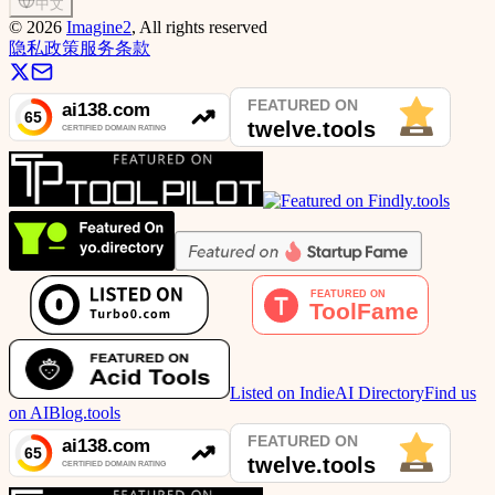
中文
©
2026
Imagine2
, All rights reserved
隐私政策
服务条款
Listed on IndieAI Directory
Find us
on AIBlog.tools