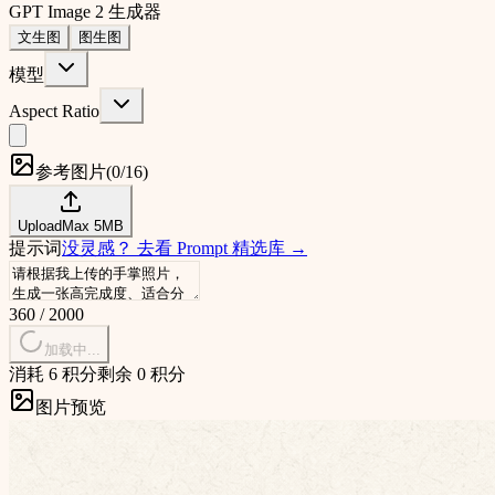
GPT Image 2 生成器
文生图
图生图
模型
Aspect Ratio
参考图片
(
0/16
)
Upload
Max
5
MB
提示词
没灵感？
去看 Prompt 精选库
→
360
/
2000
加载中...
消耗 6 积分
剩余 0 积分
图片预览