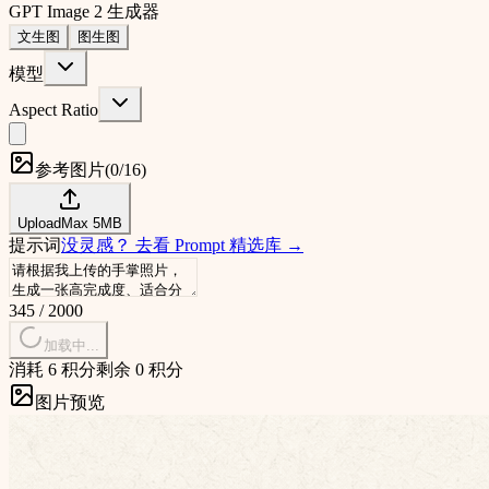
GPT Image 2 生成器
文生图
图生图
模型
Aspect Ratio
参考图片
(
0/16
)
Upload
Max
5
MB
提示词
没灵感？
去看 Prompt 精选库
→
345
/
2000
加载中...
消耗 6 积分
剩余 0 积分
图片预览